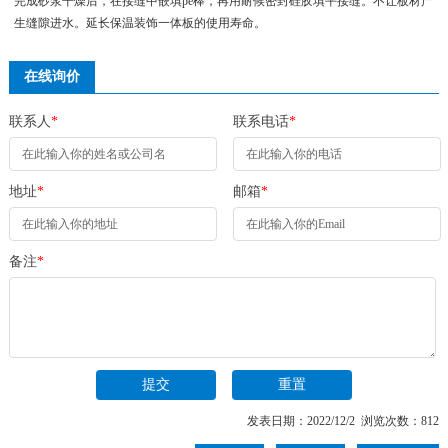
完成砂浆干燥后，在接缝中嵌填pe棒，再用耐候密封硅胶填平接缝。不让板材产
生缝隙进水。延长保温装饰一体板的使用寿命。
在线询价
联系人
*
联系电话
*
地址
*
邮箱
*
备注
*
发表日期：2022/12/2 浏览次数：812