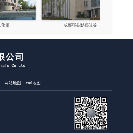
成都郫县影视硅谷
新都
网站地图
xml地图