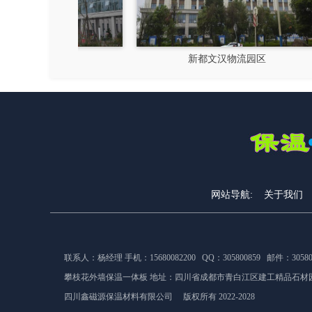
硅谷
新都文汉物流园区
网站导航:
关于我们
联系人：杨经理 手机：15680082200 QQ：305800859 邮件：305800
攀枝花外墙保温一体板 地址：
四川省成都市青白江区建工精品石材园
四川鑫磁源保温材料有限公司 版权所有 2022-2028